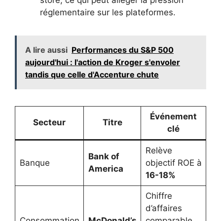
store, ce qui peut alléger la pression
réglementaire sur les plateformes.
A lire aussi
Performances du S&P 500
aujourd'hui : l'action de Kroger s'envoler
tandis que celle d'Accenture chute
Événement
Secteur
Titre
clé
Relève
Bank of
Banque
objectif ROE à
America
16-18%
Chiffre
d’affaires
Consommation
McDonald’s
comparable