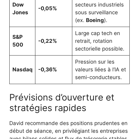
Dow
secteurs industriels
-0,05%
Jones
sous surveillance
(ex.
Boeing
).
Large cap tech en
S&P
-0,22%
retrait, rotation
500
sectorielle possible.
Pression sur les
Nasdaq
-0,36%
valeurs liées à l’IA et
semi-conducteurs.
Prévisions d’ouverture et
stratégies rapides
David recommande des positions prudentes en
début de séance, en privilégiant les entreprises
avec bilans solides et flux de trésorerie stables.