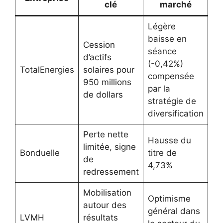
clé
marché
Légère
baisse en
Cession
séance
d’actifs
(-0,42%)
TotalEnergies
solaires pour
compensée
950 millions
par la
de dollars
stratégie de
diversification
Perte nette
Hausse du
limitée, signe
Bonduelle
titre de
de
4,73%
redressement
Mobilisation
Optimisme
autour des
général dans
LVMH
résultats