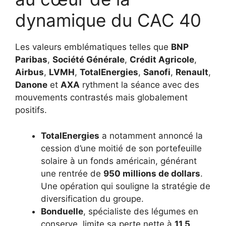
dynamique du CAC 40
Les valeurs emblématiques telles que
BNP
Paribas
,
Société Générale
,
Crédit Agricole
,
Airbus
,
LVMH
,
TotalEnergies
,
Sanofi
,
Renault
,
Danone
et
AXA
rythment la séance avec des
mouvements contrastés mais globalement
positifs.
TotalEnergies
a notamment annoncé la
cession d’une moitié de son portefeuille
solaire à un fonds américain, générant
une rentrée de
950 millions de dollars
.
Une opération qui souligne la stratégie de
diversification du groupe.
Bonduelle
, spécialiste des légumes en
conserve, limite sa perte nette à
11,5