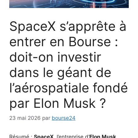
SpaceX s’apprête à
entrer en Bourse :
doit-on investir
dans le géant de
l’aérospatiale fondé
par Elon Musk ?
23 mai 2026
par
bourse24
Résumé :
SpaceX
, l’entreprise d’
Elon Musk
,