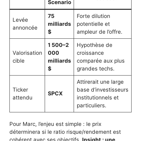
Scenario
75
Forte dilution
Levée
milliards
potentielle et
annoncée
$
ampleur de l’offre.
1 500–2
Hypothèse de
Valorisation
000
croissance
cible
milliards
comparée aux plus
$
grandes techs.
Attirerait une large
Ticker
base d’investisseurs
SPCX
attendu
institutionnels et
particuliers.
Pour Marc, l’enjeu est simple : le prix
déterminera si le ratio risque/rendement est
cohérent avec ses objectifs.
Insight : une