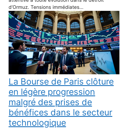
d’Ormuz. Tensions immédiates…
La Bourse de Paris clôture
en légère progression
malgré des prises de
bénéfices dans le secteur
technologique