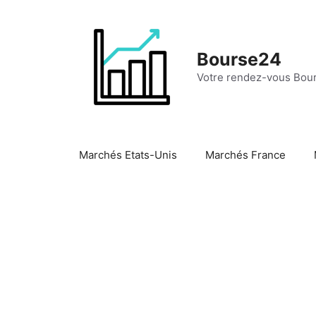
Aller
au
contenu
Bourse24
Votre rendez-vous Bour
Marchés Etats-Unis
Marchés France