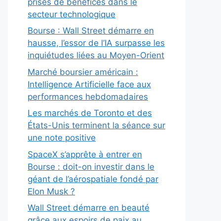
prises de bénéfices dans le
secteur technologique
Bourse : Wall Street démarre en
hausse, l’essor de l’IA surpasse les
inquiétudes liées au Moyen-Orient
Marché boursier américain :
Intelligence Artificielle face aux
performances hebdomadaires
Les marchés de Toronto et des
États-Unis terminent la séance sur
une note positive
SpaceX s’apprête à entrer en
Bourse : doit-on investir dans le
géant de l’aérospatiale fondé par
Elon Musk ?
Wall Street démarre en beauté
grâce aux espoirs de paix au