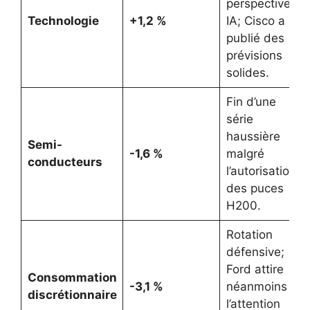
perspectives
Technologie
+1,2 %
IA; Cisco a
publié des
prévisions
solides.
Fin d’une
série
haussière
Semi-
-1,6 %
malgré
conducteurs
l’autorisation
des puces
H200.
Rotation
défensive;
Ford attire
Consommation
-3,1 %
néanmoins
discrétionnaire
l’attention