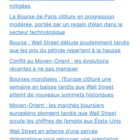
mitigées
La Bourse de Paris clôture en progression
modérée, portée par un regain d’élan dans le
secteur technologique
Bourse : Wall Street débute prudemment tandis
que les prix du pétrole repartent à la hausse
Conflit au Moyen-Orient : les évolutions
récentes à ne pas manquer
Bourses mondiales : l’Europe clôture une
semaine en baisse tandis que Wall Street
atteint de nouveaux sommets historiques
Moyen-Orient : les marchés boursiers
européens plongent tandis que Wall Street
scrute les chiffres de l’emploi aux États-Unis
Wall Street en attente d’une percée
diplomatique pour retrouver une orientation