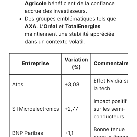
Agricole
bénéficient de la confiance
accrue des investisseurs.
Des groupes emblématiques tels que
AXA
,
L’Oréal
et
TotalEnergies
maintiennent une stabilité appréciée
dans un contexte volatil.
Variation
Entreprise
Commentaires
(%)
Effet Nvidia sur
Atos
+3,08
la tech
Impact positif
STMicroelectronics
+2,77
sur les semi-
conducteurs
Bonne tenue
BNP Paribas
+1,1