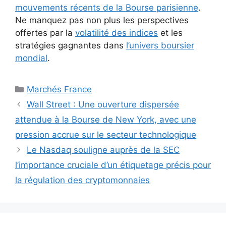
mouvements récents de la Bourse parisienne
.
Ne manquez pas non plus les perspectives
offertes par la
volatilité des indices
et les
stratégies gagnantes dans
l’univers boursier
mondial
.
Catégories
Marchés France
Wall Street : Une ouverture dispersée
attendue à la Bourse de New York, avec une
pression accrue sur le secteur technologique
Le Nasdaq souligne auprès de la SEC
l’importance cruciale d’un étiquetage précis pour
la régulation des cryptomonnaies