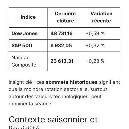
Dernière
Variation
Indice
clôture
récente
Dow Jones
48 731,16
+0,59 %
S&P 500
6 932,05
+0,32 %
Nasdaq
23 613,31
+0,23 %
Composite
Insight clé : ces
sommets historiques
signifient
que la moindre rotation sectorielle, surtout
autour des valeurs technologiques, peut
dominer la séance.
Contexte saisonnier et