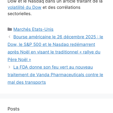
Dow et le Nasdaq dans un article traitant de la
volatilité du Dow
et des corrélations
sectorielles.
Catégories
Marchés Etats-Unis
Bourse américaine le 26 décembre 2025 : le
Dow, le S&P 500 et le Nasdaq redémarrent
après Noël en visant le traditionnel « rallye du
Père Noël »
La FDA donne son feu vert au nouveau
traitement de Vanda Pharmaceuticals contre le
mal des transports
Posts