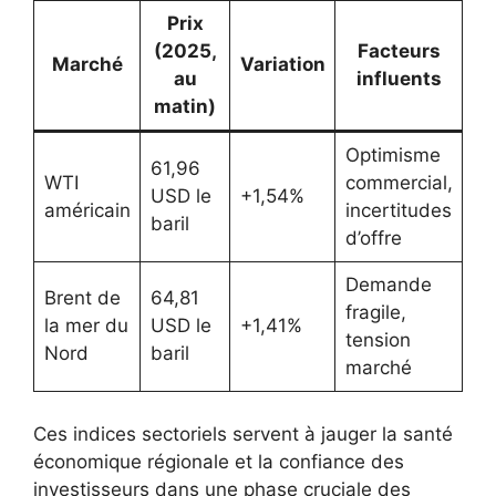
Prix
(2025,
Facteurs
Marché
Variation
au
influents
matin)
Optimisme
61,96
WTI
commercial,
USD le
+1,54%
américain
incertitudes
baril
d’offre
Demande
Brent de
64,81
fragile,
la mer du
USD le
+1,41%
tension
Nord
baril
marché
Ces indices sectoriels servent à jauger la santé
économique régionale et la confiance des
investisseurs dans une phase cruciale des