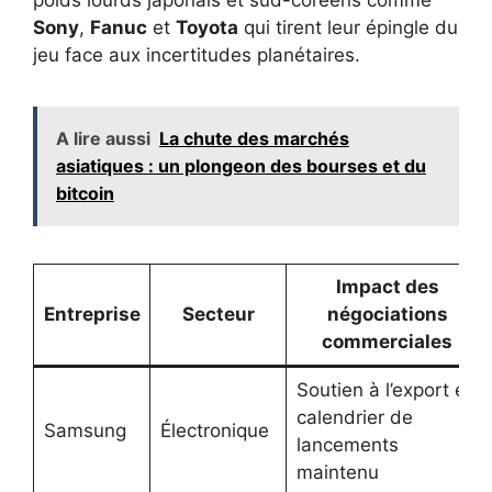
poids lourds japonais et sud-coréens comme
Sony
,
Fanuc
et
Toyota
qui tirent leur épingle du
jeu face aux incertitudes planétaires.
A lire aussi
La chute des marchés
asiatiques : un plongeon des bourses et du
bitcoin
Impact des
Entreprise
Secteur
négociations
commerciales
Soutien à l’export et
calendrier de
Samsung
Électronique
lancements
maintenu