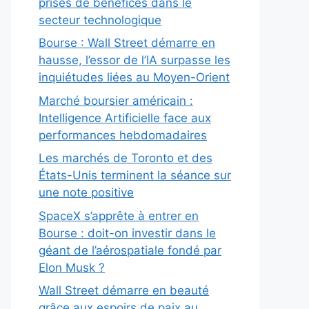
prises de bénéfices dans le
secteur technologique
Bourse : Wall Street démarre en
hausse, l’essor de l’IA surpasse les
inquiétudes liées au Moyen-Orient
Marché boursier américain :
Intelligence Artificielle face aux
performances hebdomadaires
Les marchés de Toronto et des
États-Unis terminent la séance sur
une note positive
SpaceX s’apprête à entrer en
Bourse : doit-on investir dans le
géant de l’aérospatiale fondé par
Elon Musk ?
Wall Street démarre en beauté
grâce aux espoirs de paix au