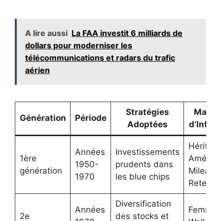
A lire aussi
La FAA investit 6 milliards de
dollars pour moderniser les
télécommunications et radars du trafic
aérien
Stratégies
Marqu
Génération
Période
Adoptées
d’Influ
Héritag
Années
Investissements
1ère
América
1950-
prudents dans
génération
Mileage
1970
les blue chips
Retenti
Diversification
Années
Femme
2e
des stocks et