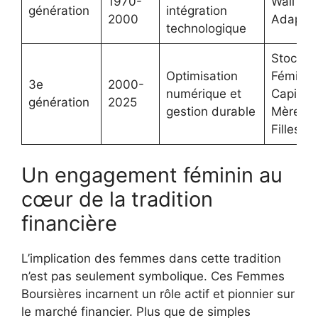
1970-
Wall Str
génération
intégration
2000
Adaptabi
technologique
Stock a
Optimisation
Féminin
3e
2000-
numérique et
Capital
génération
2025
gestion durable
Mères e
Filles
Un engagement féminin au
cœur de la tradition
financière
L’implication des femmes dans cette tradition
n’est pas seulement symbolique. Ces Femmes
Boursières incarnent un rôle actif et pionnier sur
le marché financier. Plus que de simples