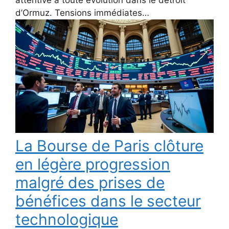
d’Ormuz. Tensions immédiates…
La Bourse de Paris clôture
en légère progression
malgré des prises de
bénéfices dans le secteur
technologique