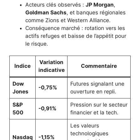
Acteurs clés observés :
JP Morgan
,
Goldman Sachs
, et banques régionales
comme Zions et Western Alliance.
Conséquence marché : rotation vers les
actifs refuges et baisse de l’appétit pour
le risque.
Variation
Indice
Commentaire
indicative
Dow
Futures signalant une
-0,75%
Jones
ouverture en repli.
S&P
Pression sur le secteur
-0,91%
500
financier et la tech.
Les valeurs
technologiques
Nasdaq
-1,15%