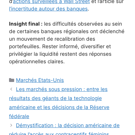
d’
actions surveillées à Wall Street
et l’article sur
l’incertitude autour des banques
.
Insight final :
les difficultés observées au sein
de certaines banques régionales ont déclenché
un mouvement de recalibration des
portefeuilles. Rester informé, diversifier et
privilégier la liquidité restent des réponses
opérationnelles claires.
Catégories
Marchés Etats-Unis
Les marchés sous pression : entre les
résultats des géants de la technologie
américaine et les décisions de la Réserve
fédérale
Démystification : la décision américaine de
réduire l’accès aux contraceptifs féminins