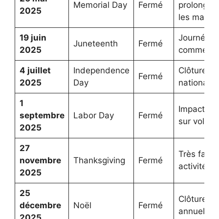
Memorial Day
Fermé
prolongé 
2025
les march
19 juin
Journée
Juneteenth
Fermé
2025
commémor
4 juillet
Independence
Clôture
Fermé
2025
Day
nationale
1
Impact no
septembre
Labor Day
Fermé
sur volum
2025
27
Très faibl
novembre
Thanksgiving
Fermé
activité la 
2025
25
Clôture
décembre
Noël
Fermé
annuelle
2025