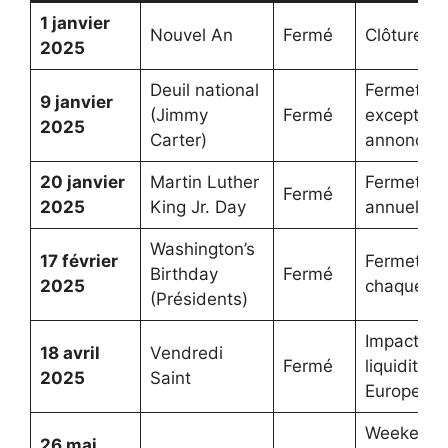
1 janvier
Nouvel An
Fermé
Clôture to
2025
Deuil national
Fermeture
9 janvier
(Jimmy
Fermé
exceptionn
2025
Carter)
annoncée
20 janvier
Martin Luther
Fermeture
Fermé
2025
King Jr. Day
annuelle
Washington’s
17 février
Fermeture
Birthday
Fermé
2025
chaque fév
(Présidents)
Impact su
18 avril
Vendredi
Fermé
liquidité e
2025
Saint
Europe au
Weekend
26 mai