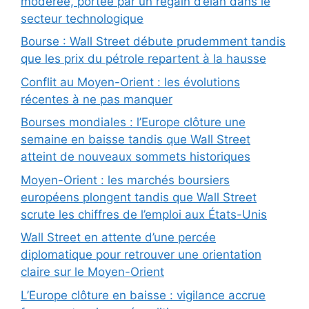
modérée, portée par un regain d’élan dans le
secteur technologique
Bourse : Wall Street débute prudemment tandis
que les prix du pétrole repartent à la hausse
Conflit au Moyen-Orient : les évolutions
récentes à ne pas manquer
Bourses mondiales : l’Europe clôture une
semaine en baisse tandis que Wall Street
atteint de nouveaux sommets historiques
Moyen-Orient : les marchés boursiers
européens plongent tandis que Wall Street
scrute les chiffres de l’emploi aux États-Unis
Wall Street en attente d’une percée
diplomatique pour retrouver une orientation
claire sur le Moyen-Orient
L’Europe clôture en baisse : vigilance accrue