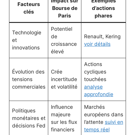
Impact sur
Exemples
Facteurs
Bourse de
d’actions
clés
Paris
phares
Potentiel
Technologie
de
Renault, Kering
et
croissance
voir détails
innovations
élevé
Actions
Évolution des
Crée
cycliques
tensions
incertitude
touchées
commerciales
et volatilité
analyse
approfondie
Influence
Marchés
Politiques
majeure
européens dans
monétaires et
sur les flux
l’attente
suivi en
décisions Fed
financiers
temps réel