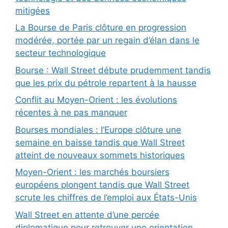
mitigées
La Bourse de Paris clôture en progression
modérée, portée par un regain d’élan dans le
secteur technologique
Bourse : Wall Street débute prudemment tandis
que les prix du pétrole repartent à la hausse
Conflit au Moyen-Orient : les évolutions
récentes à ne pas manquer
Bourses mondiales : l’Europe clôture une
semaine en baisse tandis que Wall Street
atteint de nouveaux sommets historiques
Moyen-Orient : les marchés boursiers
européens plongent tandis que Wall Street
scrute les chiffres de l’emploi aux États-Unis
Wall Street en attente d’une percée
diplomatique pour retrouver une orientation