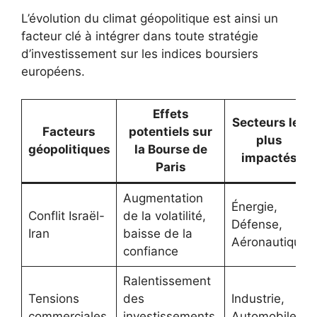
L’évolution du climat géopolitique est ainsi un
facteur clé à intégrer dans toute stratégie
d’investissement sur les indices boursiers
européens.
Effets
Secteurs les
Facteurs
potentiels sur
plus
géopolitiques
la Bourse de
impactés
Paris
Augmentation
Énergie,
Conflit Israël-
de la volatilité,
Défense,
Iran
baisse de la
Aéronautique
confiance
Ralentissement
Tensions
des
Industrie,
commerciales
investissements,
Automobile,