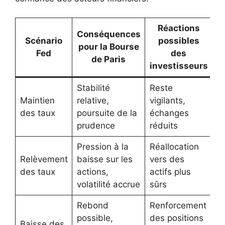
Réactions
Conséquences
Scénario
possibles
pour la Bourse
Fed
des
de Paris
investisseurs
Stabilité
Reste
Maintien
relative,
vigilants,
des taux
poursuite de la
échanges
prudence
réduits
Pression à la
Réallocation
Relèvement
baisse sur les
vers des
des taux
actions,
actifs plus
volatilité accrue
sûrs
Rebond
Renforcement
possible,
des positions
Baisse des