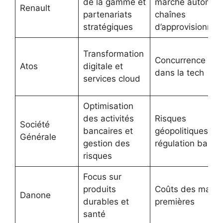
de la gamme et
marché automobi
Renault
partenariats
chaînes
stratégiques
d’approvisionne
Transformation
Concurrence fort
Atos
digitale et
dans la tech
services cloud
Optimisation
des activités
Risques
Société
bancaires et
géopolitiques et
Générale
gestion des
régulation banca
risques
Focus sur
produits
Coûts des matiè
Danone
durables et
premières
santé