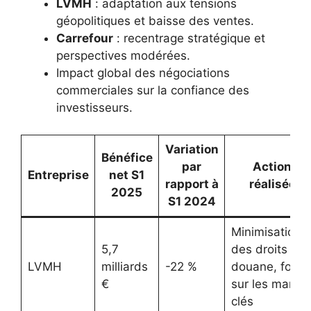
LVMH
: adaptation aux tensions
géopolitiques et baisse des ventes.
Carrefour
: recentrage stratégique et
perspectives modérées.
Impact global des négociations
commerciales sur la confiance des
investisseurs.
Variation
Bénéfice
par
Actions
Entreprise
net S1
rapport à
réalisées
2025
S1 2024
Minimisation
5,7
des droits de
LVMH
milliards
-22 %
douane, focus
€
sur les march
clés