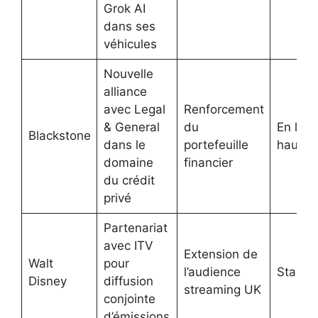
Grok AI
dans ses
véhicules
Nouvelle
alliance
avec Legal
Renforcement
& General
du
En légè
Blackstone
dans le
portefeuille
hausse
domaine
financier
du crédit
privé
Partenariat
avec ITV
Extension de
Walt
pour
l’audience
Stable
Disney
diffusion
streaming UK
conjointe
d’émissions