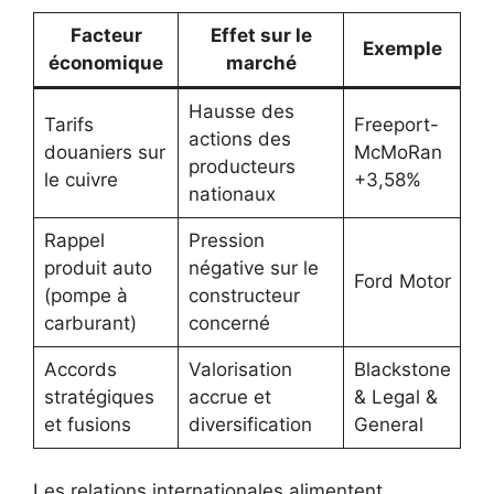
Facteur
Effet sur le
Exemple
économique
marché
Hausse des
Tarifs
Freeport-
actions des
douaniers sur
McMoRan
producteurs
le cuivre
+3,58%
nationaux
Rappel
Pression
produit auto
négative sur le
Ford Motor
(pompe à
constructeur
carburant)
concerné
Accords
Valorisation
Blackstone
stratégiques
accrue et
& Legal &
et fusions
diversification
General
Les relations internationales alimentent