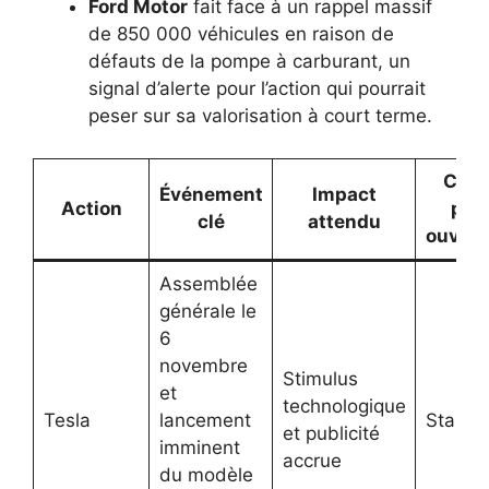
Ford Motor
fait face à un rappel massif
de 850 000 véhicules en raison de
défauts de la pompe à carburant, un
signal d’alerte pour l’action qui pourrait
peser sur sa valorisation à court terme.
Cour
Événement
Impact
Action
pré
clé
attendu
ouvert
Assemblée
générale le
6
novembre
Stimulus
et
technologique
Tesla
lancement
Stable
et publicité
imminent
accrue
du modèle