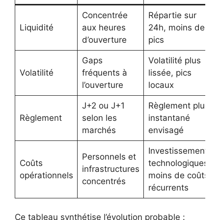
Concentrée
Répartie sur
Liquidité
aux heures
24h, moins de
d’ouverture
pics
Gaps
Volatilité plus
Volatilité
fréquents à
lissée, pics
l’ouverture
locaux
J+2 ou J+1
Règlement plus
Règlement
selon les
instantané
marchés
envisagé
Investissements
Personnels et
Coûts
technologiques,
infrastructures
opérationnels
moins de coûts
concentrés
récurrents
Ce tableau synthétise l’évolution probable :