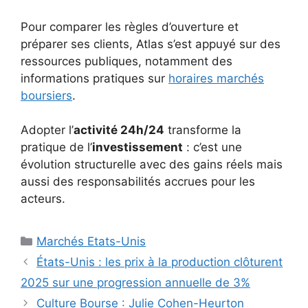
Pour comparer les règles d’ouverture et
préparer ses clients, Atlas s’est appuyé sur des
ressources publiques, notamment des
informations pratiques sur
horaires marchés
boursiers
.
Adopter l’
activité 24h/24
transforme la
pratique de l’
investissement
: c’est une
évolution structurelle avec des gains réels mais
aussi des responsabilités accrues pour les
acteurs.
Catégories
Marchés Etats-Unis
États-Unis : les prix à la production clôturent
2025 sur une progression annuelle de 3%
Culture Bourse : Julie Cohen-Heurton