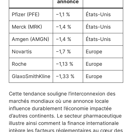
annonce
Pfizer (PFE)
−1,1 %
États-Unis
Merck (MRK)
−1,4 %
États-Unis
Amgen (AMGN)
−1,4 %
États-Unis
Novartis
−1,7 %
Europe
Roche
−1,13 %
Europe
GlaxoSmithKline
−1,33 %
Europe
Cette tendance souligne l’interconnexion des
marchés mondiaux où une annonce locale
influence durablement l’économie impactée
d’autres continents. Le secteur pharmaceutique
illustre ainsi comment la finance internationale
intègre les facteurs réglementaires au cœur des