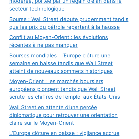
modérée, portée par un regain d’élan dans le
secteur technologique
Bourse : Wall Street débute prudemment tandis
que les prix du pétrole repartent à la hausse
Conflit au Moyen-Orient : les évolutions
récentes à ne pas manquer
Bourses mondiales : l’Europe clôture une
semaine en baisse tandis que Wall Street
atteint de nouveaux sommets historiques
Moyen-Orient : les marchés boursiers
européens plongent tandis que Wall Street
scrute les chiffres de l’emploi aux États-Unis
Wall Street en attente d’une percée
diplomatique pour retrouver une orientation
claire sur le Moyen-Orient
L’Europe clôture en baisse : vigilance accrue