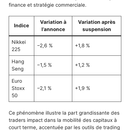
finance et stratégie commerciale.
Variation à
Variation après
Indice
l’annonce
suspension
Nikkei
−2,6 %
+1,8 %
225
Hang
−1,5 %
+1,2 %
Seng
Euro
Stoxx
−2,1 %
+1,9 %
50
Ce phénomène illustre la part grandissante des
traders impact dans la mobilité des capitaux à
court terme, accentuée par les outils de trading