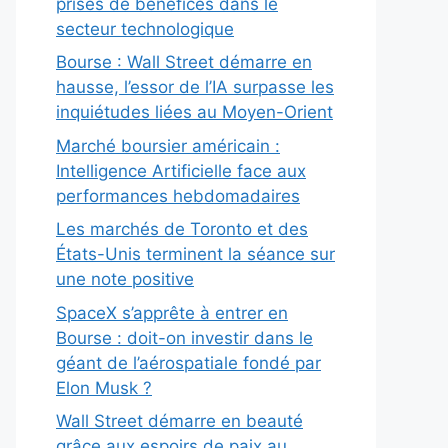
prises de bénéfices dans le
secteur technologique
Bourse : Wall Street démarre en
hausse, l’essor de l’IA surpasse les
inquiétudes liées au Moyen-Orient
Marché boursier américain :
Intelligence Artificielle face aux
performances hebdomadaires
Les marchés de Toronto et des
États-Unis terminent la séance sur
une note positive
SpaceX s’apprête à entrer en
Bourse : doit-on investir dans le
géant de l’aérospatiale fondé par
Elon Musk ?
Wall Street démarre en beauté
grâce aux espoirs de paix au