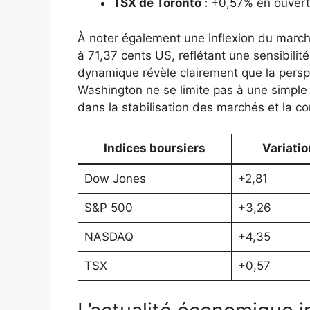
TSX de Toronto :
+0,57% en ouvert
À noter également une inflexion du marc
à 71,37 cents US, reflétant une sensibili
dynamique révèle clairement que la perspe
Washington ne se limite pas à une simple d
dans la stabilisation des marchés et la co
Indices boursiers
Variatio
Dow Jones
+2,81
S&P 500
+3,26
NASDAQ
+4,35
TSX
+0,57