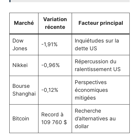
Variation
Marché
Facteur principal
récente
Dow
Inquiétudes sur la
-1,91%
Jones
dette US
Répercussion du
Nikkei
-0,96%
ralentissement US
Perspectives
Bourse
-0,12%
économiques
Shanghai
mitigées
Recherche
Record à
Bitcoin
d’alternatives au
109 760 $
dollar