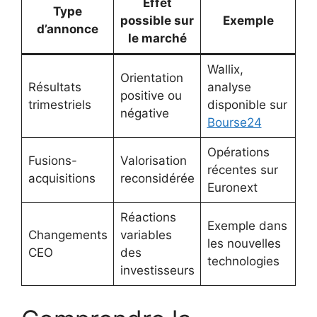
Effet
Type
possible sur
Exemple
d’annonce
le marché
Wallix,
Orientation
Résultats
analyse
positive ou
trimestriels
disponible sur
négative
Bourse24
Opérations
Fusions-
Valorisation
récentes sur
acquisitions
reconsidérée
Euronext
Réactions
Exemple dans
Changements
variables
les nouvelles
CEO
des
technologies
investisseurs