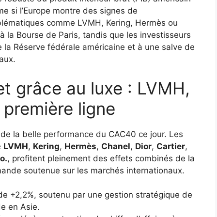
e si l’Europe montre des signes de
mblématiques comme LVMH, Kering, Hermès ou
 à la Bourse de Paris, tandis que les investisseurs
la Réserve fédérale américaine et à une salve de
iaux.
 grâce au luxe : LVMH,
 première ligne
l de la belle performance du CAC40 ce jour. Les
e
LVMH
,
Kering
,
Hermès
,
Chanel
,
Dior
,
Cartier
,
o.
, profitent pleinement des effets combinés de la
mande soutenue sur les marchés internationaux.
de +2,2%, soutenu par une gestion stratégique de
de en Asie.