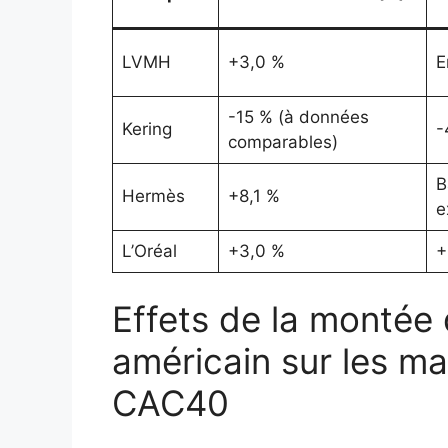
LVMH
+3,0 %
E
-15 % (à données
Kering
-
comparables)
B
Hermès
+8,1 %
e
L’Oréal
+3,0 %
+
Effets de la montée 
américain sur les m
CAC40