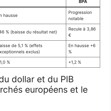
BPA
Progression
n hausse
notable
Recule à 3,86
46 % (baisse du résultat net)
€
aisse de 5,1 % (effets
En hausse +6
xceptionnels exclus)
%
1,0 %
+1,2 %
du dollar et du PIB
archés européens et le