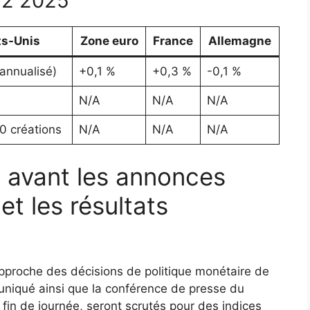
T2 2025
ts-Unis
Zone euro
France
Allemagne
annualisé)
+0,1 %
+0,3 %
-0,1 %
N/A
N/A
N/A
0 créations
N/A
N/A
N/A
 avant les annonces
et les résultats
’approche des décisions de politique monétaire de
uniqué ainsi que la conférence de presse du
in de journée, seront scrutés pour des indices