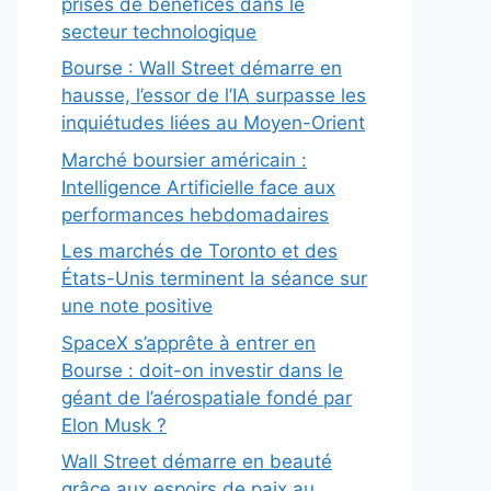
prises de bénéfices dans le
secteur technologique
Bourse : Wall Street démarre en
hausse, l’essor de l’IA surpasse les
inquiétudes liées au Moyen-Orient
Marché boursier américain :
Intelligence Artificielle face aux
performances hebdomadaires
Les marchés de Toronto et des
États-Unis terminent la séance sur
une note positive
SpaceX s’apprête à entrer en
Bourse : doit-on investir dans le
géant de l’aérospatiale fondé par
Elon Musk ?
Wall Street démarre en beauté
grâce aux espoirs de paix au