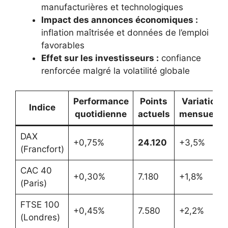
manufacturières et technologiques
Impact des annonces économiques :
inflation maîtrisée et données de l’emploi
favorables
Effet sur les investisseurs :
confiance
renforcée malgré la volatilité globale
Performance
Points
Variation
Indice
quotidienne
actuels
mensuelle
DAX
+0,75%
24.120
+3,5%
(Francfort)
CAC 40
+0,30%
7.180
+1,8%
(Paris)
FTSE 100
+0,45%
7.580
+2,2%
(Londres)