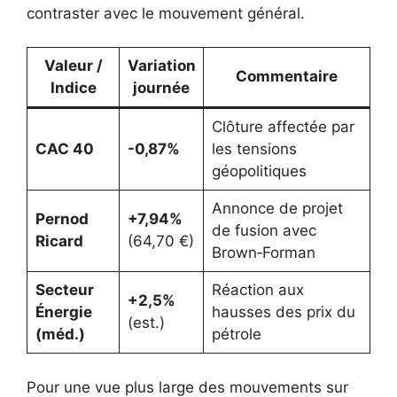
contraster avec le mouvement général.
Valeur /
Variation
Commentaire
Indice
journée
Clôture affectée par
CAC 40
-0,87%
les tensions
géopolitiques
Annonce de projet
Pernod
+7,94%
de fusion avec
Ricard
(64,70 €)
Brown‑Forman
Secteur
Réaction aux
+2,5%
Énergie
hausses des prix du
(est.)
(méd.)
pétrole
Pour une vue plus large des mouvements sur