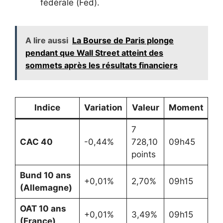
fédérale (Fed).
A lire aussi
La Bourse de Paris plonge
pendant que Wall Street atteint des
sommets après les résultats financiers
Indice
Variation
Valeur
Moment
7
CAC 40
-0,44%
728,10
09h45
points
Bund 10 ans
+0,01%
2,70%
09h15
(Allemagne)
OAT 10 ans
+0,01%
3,49%
09h15
(France)