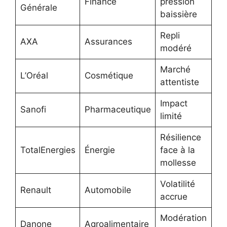
Finance
pression
Générale
baissière
Repli
AXA
Assurances
modéré
Marché
L’Oréal
Cosmétique
attentiste
Impact
Sanofi
Pharmaceutique
limité
Résilience
TotalEnergies
Énergie
face à la
mollesse
Volatilité
Renault
Automobile
accrue
Modération
Danone
Agroalimentaire