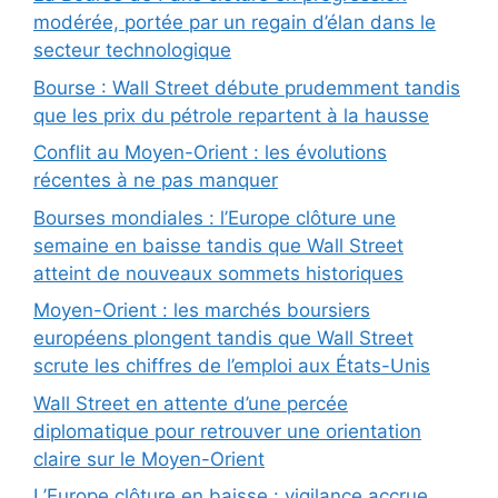
modérée, portée par un regain d’élan dans le
secteur technologique
Bourse : Wall Street débute prudemment tandis
que les prix du pétrole repartent à la hausse
Conflit au Moyen-Orient : les évolutions
récentes à ne pas manquer
Bourses mondiales : l’Europe clôture une
semaine en baisse tandis que Wall Street
atteint de nouveaux sommets historiques
Moyen-Orient : les marchés boursiers
européens plongent tandis que Wall Street
scrute les chiffres de l’emploi aux États-Unis
Wall Street en attente d’une percée
diplomatique pour retrouver une orientation
claire sur le Moyen-Orient
L’Europe clôture en baisse : vigilance accrue