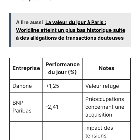
A lire aussi
La valeur du jour à Paris :
Worldline atteint un plus bas historique suite
à des allégations de transactions douteuses
Performance
Entreprise
Notes
du jour (%)
Danone
+1,25
Valeur refuge
Préoccupations
BNP
-2,41
concernant une
Paribas
acquisition
Impact des
tensions