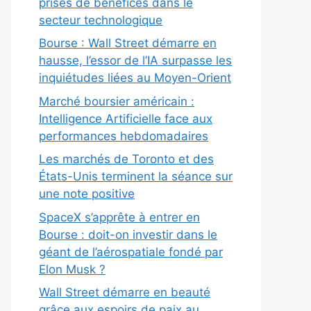
prises de bénéfices dans le
secteur technologique
Bourse : Wall Street démarre en
hausse, l’essor de l’IA surpasse les
inquiétudes liées au Moyen-Orient
Marché boursier américain :
Intelligence Artificielle face aux
performances hebdomadaires
Les marchés de Toronto et des
États-Unis terminent la séance sur
une note positive
SpaceX s’apprête à entrer en
Bourse : doit-on investir dans le
géant de l’aérospatiale fondé par
Elon Musk ?
Wall Street démarre en beauté
grâce aux espoirs de paix au